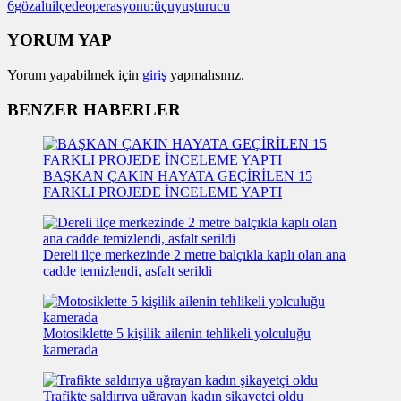
6
gözaltı
ilçede
operasyonu:
üç
uyuşturucu
YORUM YAP
Yorum yapabilmek için
giriş
yapmalısınız.
BENZER HABERLER
BAŞKAN ÇAKIN HAYATA GEÇİRİLEN 15
FARKLI PROJEDE İNCELEME YAPTI
Dereli ilçe merkezinde 2 metre balçıkla kaplı olan ana
cadde temizlendi, asfalt serildi
Motosiklette 5 kişilik ailenin tehlikeli yolculuğu
kamerada
Trafikte saldırıya uğrayan kadın şikayetçi oldu