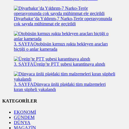
Diyarbakır’da Yıldırım-7 Narko-Terör operasyonunda
çok sayıda mühimmat ele geçirildi
3. SAYFA
Otobüsün kırmızı ışıkta bekleyen araçları
biçtiği o anlar kamerada
3. SAYFA
Ürgüp’te PTT şubesi karantinaya alındı
3. SAYFA
Dünyaca ünlü plajdaki tüm malzemeleri
kıran şüpheli yakalandı
KATEGORİLER
EKONOMİ
GÜNDEM
DÜNYA
MAGAZİN