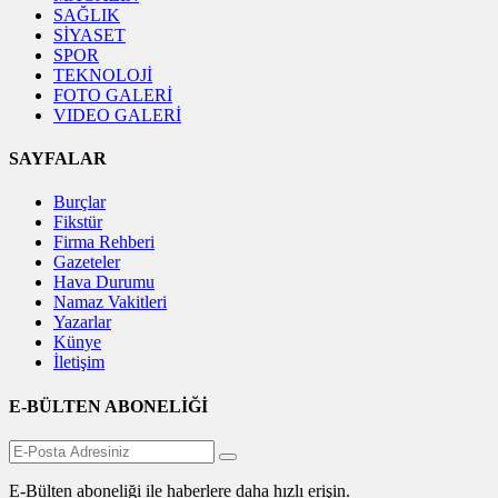
SAĞLIK
SİYASET
SPOR
TEKNOLOJİ
FOTO GALERİ
VIDEO GALERİ
SAYFALAR
Burçlar
Fikstür
Firma Rehberi
Gazeteler
Hava Durumu
Namaz Vakitleri
Yazarlar
Künye
İletişim
E-BÜLTEN ABONELİĞİ
E-Bülten aboneliği ile haberlere daha hızlı erişin.