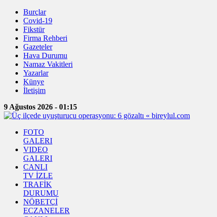
Burçlar
Covid-19
Fikstür
Firma Rehberi
Gazeteler
Hava Durumu
Namaz Vakitleri
Yazarlar
Künye
İletişim
9 Ağustos 2026 - 01:15
FOTO
GALERI
VIDEO
GALERI
CANLI
TV İZLE
TRAFİK
DURUMU
NÖBETÇİ
ECZANELER