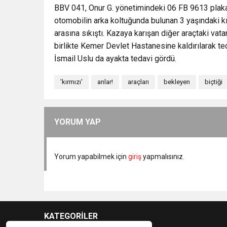
BBV 041, Onur G. yönetimindeki 06 FB 9613 plakalı
otomobilin arka koltuğunda bulunan 3 yaşındaki kız
arasına sıkıştı. Kazaya karışan diğer araçtaki vata
birlikte Kemer Devlet Hastanesine kaldırılarak ted
İsmail Uslu da ayakta tedavi gördü.
'kırmızı'
anlar!
araçları
bekleyen
biçtiği
YORUM YAP
Yorum yapabilmek için
giriş
yapmalısınız.
KATEGORİLER