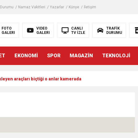
 Durumu
Namaz Vakitleri
Yazarlar
Künye
İletişim
FOTO
VIDEO
CANLI
TRAFİK
GALERI
GALERI
TV İZLE
DURUMU
ET
EKONOMİ
SPOR
MAGAZİN
TEKNOLOJİ
kleyen araçları biçtiği o anlar kamerada