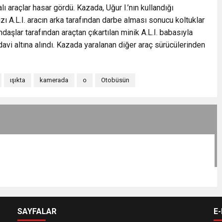
 araçlar hasar gördü. Kazada, Uğur I.’nın kullandığı
ı A.L.I. aracın arka tarafından darbe alması sonucu koltuklar
ndaşlar tarafından araçtan çıkartılan minik A.L.I. babasıyla
avi altına alındı. Kazada yaralanan diğer araç sürücülerinden
ışıkta
kamerada
o
Otobüsün
SAYFALAR
E