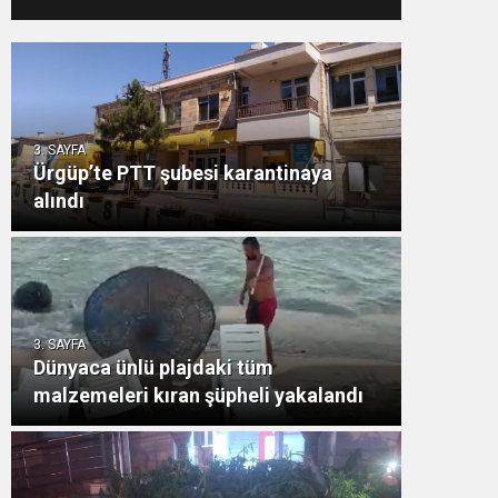
operasyonunda çok
sayıda mühimmat ele
geçirildi
3. SAYFA
Ürgüp’te PTT şubesi karantinaya
alındı
3. SAYFA
Dünyaca ünlü plajdaki tüm
malzemeleri kıran şüpheli yakalandı