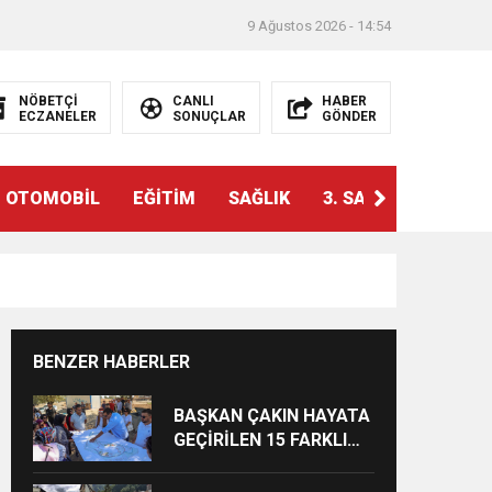
9 Ağustos 2026 - 14:54
NÖBETÇİ
CANLI
HABER
ECZANELER
SONUÇLAR
GÖNDER
OTOMOBİL
EĞİTİM
SAĞLIK
3. SAYFA
VİZYO
BENZER HABERLER
BAŞKAN ÇAKIN HAYATA
GEÇİRİLEN 15 FARKLI
PROJEDE İNCELEME
YAPTI