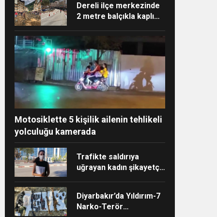
Dereli ilçe merkezinde
2 metre balçıkla kaplı
olan ana cadde
temizlendi, asfalt serildi
Motosiklette 5 kişilik ailenin tehlikeli
yolculuğu kamerada
Trafikte saldırıya
uğrayan kadın şikayetçi
oldu
Diyarbakır’da Yıldırım-7
Narko-Terör