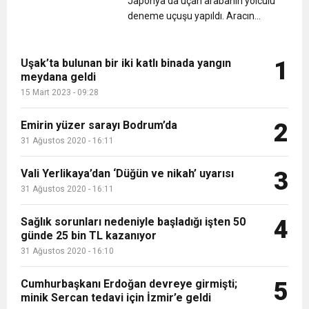
Japonya'da uçan arabanın yolculu
olduğunu merak ettiniz mi? Robot
deneme uçuşu yapıldı. Aracın
t...
yerden 1-2 metre yükseldiği ve ağla
kaplı bir alanda 4 dakika boyunca
havada kaldı....
Uşak’ta bulunan bir iki katlı binada yangın
1
meydana geldi
15 Mart 2023 - 09:28
Emirin yüzer sarayı Bodrum’da
2
31 Ağustos 2020 - 16:11
Vali Yerlikaya’dan ‘Düğün ve nikah’ uyarısı
3
31 Ağustos 2020 - 16:11
Sağlık sorunları nedeniyle başladığı işten 50
4
günde 25 bin TL kazanıyor
31 Ağustos 2020 - 16:10
Cumhurbaşkanı Erdoğan devreye girmişti;
5
minik Sercan tedavi için İzmir’e geldi