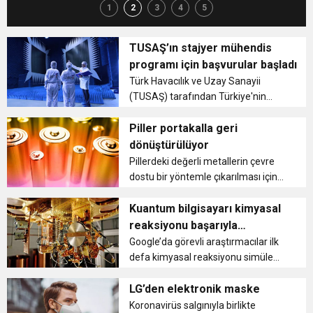
1
2
3
4
5
TUSAŞ’ın stajyer mühendis
programı için başvurular başladı
Türk Havacılık ve Uzay Sanayii
(TUSAŞ) tarafından Türkiye'nin
nitelikli insan kaynağının
artırılmasına yönelik hayata
Piller portakalla geri
geçirdiği Senin Kariyer Yolun (SKY)
dönüştürülüyor
Stajyer Mühendis Programı'na
Pillerdeki değerli metallerin çevre
başvurular başlad...
dostu bir yöntemle çıkarılması için
yeni bir yöntem bulundu. Bilim
insanları portakal kabuğunda yer
Kuantum bilgisayarı kimyasal
alan asitlerin metalleri çıkarmak için
reaksiyonu başarıyla
kullanılabileceğini ortay...
gerçekleştirdi
Google’da görevli araştırmacılar ilk
defa kimyasal reaksiyonu simüle
etmek için kuantum bilgisayar
kullandı. Normal bilgisayarlarla yıllar
LG’den elektronik maske
sürecek olan araştırma sonucuna,
Koronavirüs salgınıyla birlikte