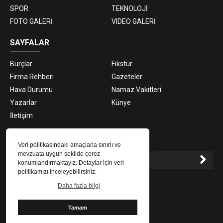
SPOR
TEKNOLOJİ
FOTO GALERİ
VIDEO GALERİ
SAYFALAR
Burçlar
Fikstür
Firma Rehberi
Gazeteler
Hava Durumu
Namaz Vakitleri
Yazarlar
Künye
İletişim
E-BÜLTEN ABONELİĞİ
Veri politikasındaki amaçlarla sınırlı ve
mevzuata uygun şekilde çerez
konumlandırmaktayız. Detaylar için veri
politikamızı inceleyebilirsiniz.
E-Bülten aboneliği ile haberlere daha hızlı erişin.
Daha fazla bilgi
Tamam