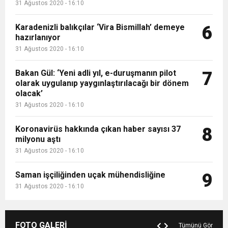
31 Ağustos 2020 - 16:10
Karadenizli balıkçılar ‘Vira Bismillah’ demeye
6
hazırlanıyor
31 Ağustos 2020 - 16:10
Bakan Gül: ‘Yeni adli yıl, e-duruşmanın pilot
7
olarak uygulanıp yaygınlaştırılacağı bir dönem
olacak’
31 Ağustos 2020 - 16:10
Koronavirüs hakkında çıkan haber sayısı 37
8
milyonu aştı
31 Ağustos 2020 - 16:10
Saman işçiliğinden uçak mühendisliğine
9
31 Ağustos 2020 - 16:10
FOTO GALERİ
Tümünü Gör