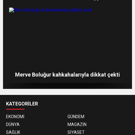
Merve Şarapçıoğlu’dan eski eşi Berk
Amber Heard: ‘Hoşça kal’ demek çok zor
Aslıhan Doğan Turan’ın formda kalma sırrı
Oktay’a gönderme
Merve Boluğur kahkahalarıyla dikkat çekti
KATEGORİLER
EKONOMİ
GÜNDEM
DÜNYA
MAGAZİN
SAĞLIK
SİYASET