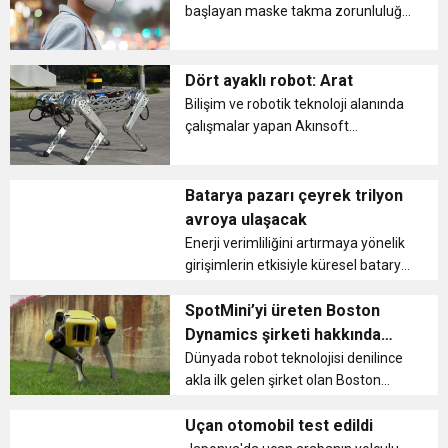
Google’ın kuantum bilgisayar...
başlayan maske takma zorunluluğu,
büyük markaların tasarımlarını da
etkiledi. LG firması hava temizleyici
özelliği bulunan elektronik
Dört ayaklı robot: Arat
maskesini tanıttı. Giyilebilir tek...
Bilişim ve robotik teknoloji alanında
çalışmalar yapan Akınsoft
tarafından kurulan insansı robot
fabrikası ...
Batarya pazarı çeyrek trilyon
avroya ulaşacak
Enerji verimliliğini artırmaya yönelik
girişimlerin etkisiyle küresel batarya
üretimi son dönemde ivme
kazanırken, Avrupalı ve Asyalı
SpotMini’yi üreten Boston
şirketlerin bu alandaki rekabeti de
Dynamics şirketi hakkında
artıyor. Çinli ve Güney Koreli...
bilinmesi gerekenler
Dünyada robot teknolojisi denilince
akla ilk gelen şirket olan Boston
Dynamics’in kim olduğunu hiç
araştırdınız mı? Robot köpek
Uçan otomobil test edildi
SpotMini’nin nasıl bu kadar yetenekli