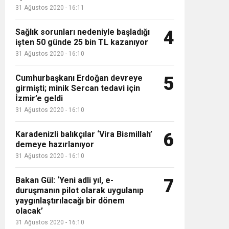
31 Ağustos 2020 - 16:11
Sağlık sorunları nedeniyle başladığı
4
işten 50 günde 25 bin TL kazanıyor
31 Ağustos 2020 - 16:10
Rus savaş uçakları Karadeniz üzerin
Cumhurbaşkanı Erdoğan devreye
5
girmişti; minik Sercan tedavi için
önledi
İzmir’e geldi
31 Ağustos 2020 - 16:10
Karadenizli balıkçılar ‘Vira Bismillah’
6
demeye hazırlanıyor
31 Ağustos 2020 - 16:10
Bakan Gül: ‘Yeni adli yıl, e-
7
duruşmanın pilot olarak uygulanıp
yaygınlaştırılacağı bir dönem
olacak’
31 Ağustos 2020 - 16:10