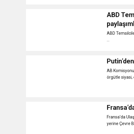
ABD Temsi
paylaşım
ABD Temsilcile
...
Putin’den
AB Komisyonu'n
örgütle siyasi,
Fransa’da
Fransa'da Ulaş
yerine Çevre Ba