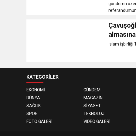
gönderen özer
referandumunu'
Çavuşoğlu
almasına
İslam İşbirliği 
KATEGORİLER
EKONOMİ
GÜNDEM
DÜNYA
MAGAZİN
SAĞLIK
SİYASET
SPOR
TEKNOLOJİ
FOTO GALERİ
VIDEO GALERİ