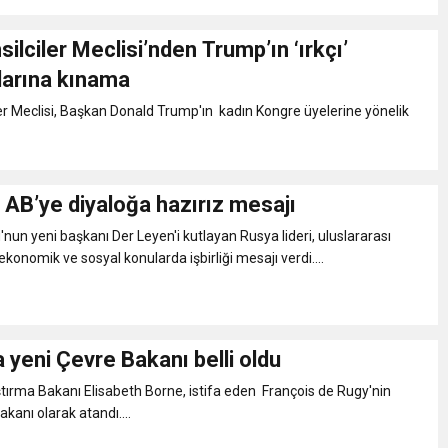
lciler Meclisi’nden Trump’ın ‘ırkçı’
larına kınama
r Meclisi, Başkan Donald Trump'ın kadın Kongre üyelerine yönelik
 AB’ye diyaloğa hazırız mesajı
un yeni başkanı Der Leyen'i kutlayan Rusya lideri, uluslararası
 ekonomik ve sosyal konularda işbirliği mesajı verdi....
 yeni Çevre Bakanı belli oldu
tırma Bakanı Elisabeth Borne, istifa eden François de Rugy'nin
kanı olarak atandı....