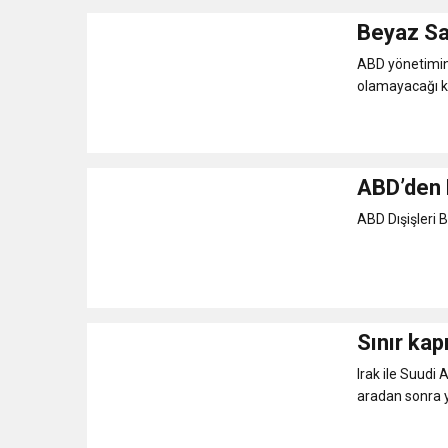
Beyaz Sa
ABD yönetiminc
olamayacağı ka
ABD’den E
ABD Dışişleri B
Sınır kapı
Irak ile Suudi 
aradan sonra y