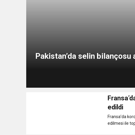
Pakistan’da selin bilançosu a
Fransa’da
edildi
Fransa’da koro
edilmesi ile to