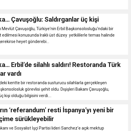
a… Çavuşoğlu: Saldırganlar üç kişi
nı Mevlüt Çavuşoğlu, Türkiye'nin Erbil Başkonsolosluğu'ndaki bir
it edilmesi konusunda Iraklı üst düzey yetkililerle temas halinde
gerekirse heyet gönderebi...
a… Erbil’de silahlı saldırı! Restoranda Türk
ar vardı
ndeki kentte bir restoranda susturucu silahlarla gerçekleşen
aşkonsolosluk görevlisi şehit oldu. Dışişleri Bakanı Çavuşoğlu,
ç kişi olduğu bilgisini verdi....
rın ‘referandum’ resti İspanya’yı yeni bir
çime sürükleyebilir
anı ve Sosyalist İşçi Partisi lideri Sanchez'e açık mektup