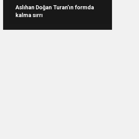
Aslıhan Doğan Turan’ın formda
Merve Bol
kalma sırrı
dikkat çek