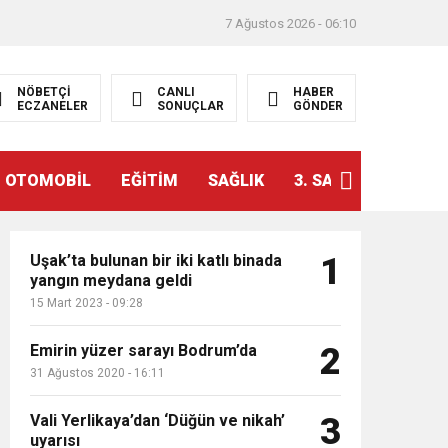
7 Ağustos 2026 - 06:10
NÖBETÇİ
CANLI
HABER
ECZANELER
SONUÇLAR
GÖNDER
OTOMOBİL
EĞİTİM
SAĞLIK
3. SAYFA
VİZYO
Uşak’ta bulunan bir iki katlı binada
1
yangın meydana geldi
15 Mart 2023 - 09:28
Emirin yüzer sarayı Bodrum’da
2
31 Ağustos 2020 - 16:11
Vali Yerlikaya’dan ‘Düğün ve nikah’
3
uyarısı