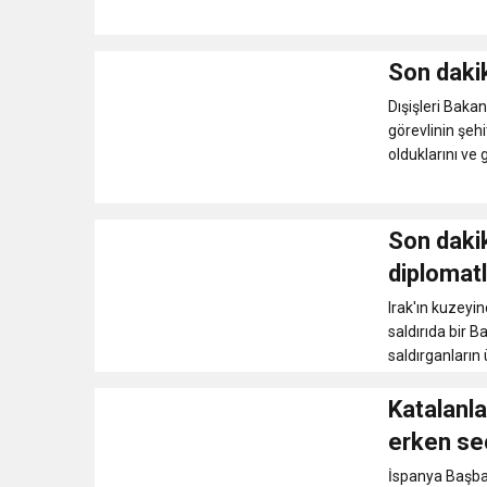
Son dakik
Dışişleri Baka
görevlinin şeh
olduklarını ve 
Son dakik
diplomatl
Irak'ın kuzeyi
saldırıda bir B
saldırganların ü
Katalanla
erken se
İspanya Başbak