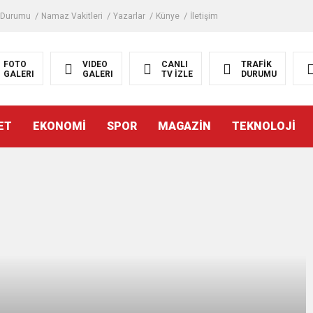
 Durumu
Namaz Vakitleri
Yazarlar
Künye
İletişim
FOTO
VIDEO
CANLI
TRAFİK
GALERI
GALERI
TV İZLE
DURUMU
ET
EKONOMİ
SPOR
MAGAZİN
TEKNOLOJİ