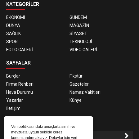
KATEGORİLER
EKONOMİ
GÜNDEM
DÜNYA
MAGAZİN
SAĞLIK
SİYASET
SPOR
TEKNOLOJİ
FOTO GALERİ
VIDEO GALERİ
SAYFALAR
Burçlar
Fikstür
Firma Rehberi
Gazeteler
Hava Durumu
Namaz Vakitleri
Yazarlar
Künye
İletişim
E-BÜLTEN ABONELİĞİ
Veri politikasındaki amaçlarla sınırlı ve
mevzuata uygun şekilde çerez
konumlandırmaktayız. Detaylar için veri