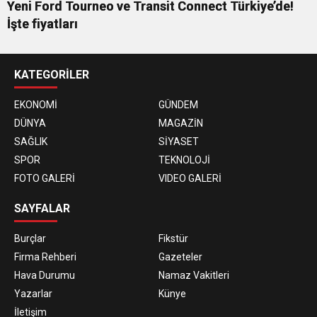
Yeni Ford Tourneo ve Transit Connect Türkiye’de!
İşte fiyatları
KATEGORİLER
EKONOMİ
GÜNDEM
DÜNYA
MAGAZİN
SAĞLIK
SİYASET
SPOR
TEKNOLOJİ
FOTO GALERİ
VIDEO GALERİ
SAYFALAR
Burçlar
Fikstür
Firma Rehberi
Gazeteler
Hava Durumu
Namaz Vakitleri
Yazarlar
Künye
İletişim