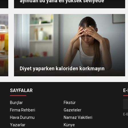
ayından bu yana en yüksek seviyede
Diyet yaparken kaloriden korkmayın
SAYFALAR
E
Burçlar
Fikstür
Firma Rehberi
Gazeteler
E-B
Hava Durumu
Namaz Vakitleri
Yazarlar
Künye