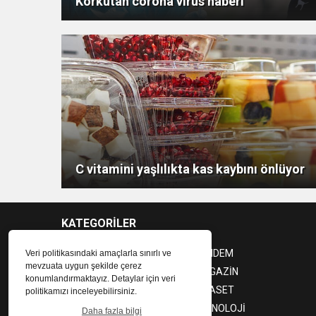
Korkutan corona virüs haberi
C vitamini yaşlılıkta kas kaybını önlüyor
KATEGORİLER
EKONOMİ
GÜNDEM
Veri politikasındaki amaçlarla sınırlı ve
mevzuata uygun şekilde çerez
DÜNYA
MAGAZİN
konumlandırmaktayız. Detaylar için veri
SAĞLIK
SİYASET
politikamızı inceleyebilirsiniz.
SPOR
TEKNOLOJİ
Daha fazla bilgi