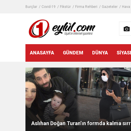
Burçlar
Covid-19
Fikstür
Firma Rehberi
Gazeteler
Hava
ANASAYFA
GÜNDEM
DÜNYA
SİYAS
Aslıhan Doğan Turan’ın formda kalma sırr