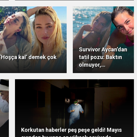
Survivor Aycan’dan
‘Hoşça kal’ demek çok
tatil pozu: Baktın
olmuyor,
bakmayacaksın!
Korkutan haberler peş peşe geldi! Mayıs