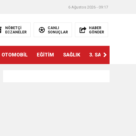
6 Ağustos 2026 - 09:17
NÖBETÇİ
CANLI
HABER
ECZANELER
SONUÇLAR
GÖNDER
OTOMOBİL
EĞİTİM
SAĞLIK
3. SAYFA
VİZYO