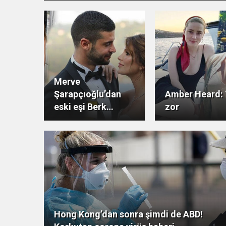
Merve
Şarapçıoğlu’dan
Amber Heard: 
eski eşi Berk
zor
Oktay’a gönderme
Hong Kong’dan sonra şimdi de ABD!