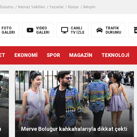
 Durumu
Namaz Vakitleri
Yazarlar
Künye
İletişim
FOTO
VIDEO
CANLI
TRAFİK
GALERI
GALERI
TV İZLE
DURUMU
ET
EKONOMİ
SPOR
MAGAZİN
TEKNOLOJİ
ı
Merve Boluğur kahkahalarıyla dikkat çekti